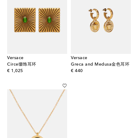
Versace
Versace
Circe缀饰耳环
Greca and Medusa金色耳环
original price
original price
€ 1,025
€ 440