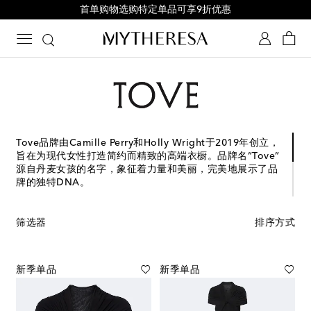
首单购物选购特定单品可享9折优惠
Tove品牌由Camille Perry和Holly Wright于2019年创立，
旨在为现代女性打造简约而精致的高端衣橱。品牌名“Tove”
源自丹麦女孩的名字，象征着力量和美丽，完美地展示了品
牌的独特DNA。
无论是连衣裙、上衣，还是休闲牛仔裤，每个单品的每一个
细节都经过精心研究，呈现出独特而永恒的廓形，能够轻松
筛选器
排序方式
适应各个季节和场合。可持续发展是品牌理念的核心，整个
系列都采用优质的天然、有机和再生面料，并获得了环境和
社会认证。Tove致力于通过精湛工艺和可持续实践，为现代
新季单品
新季单品
女性提供既时尚又具有责任感的时尚选择。