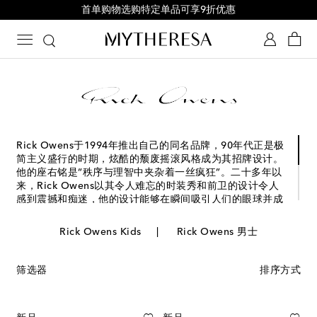
首单购物选购特定单品可享9折优惠
Rick Owens于1994年推出自己的同名品牌，90年代正是极
简主义盛行的时期，炫酷的颓废摇滚风格成为其招牌设计。
他的座右铭是“秩序与理智中夹杂着一丝疯狂”。二十多年以
来，Rick Owens以其令人难忘的时装秀和前卫的设计令人
感到震撼和痴迷，他的设计能够在瞬间吸引人们的眼球并成
为经典。
Rick Owens Kids
Rick Owens 男士
Rick Owens（瑞克·欧文斯）的服装、鞋履以及包袋皆体现
出浓厚的艺术格调，别具特色的凉鞋、个性时尚的运动鞋以
及前卫剪裁的夹克等单品颇受推崇，诠释如何在简约与个性
筛选器
排序方式
之间找到完美平衡。