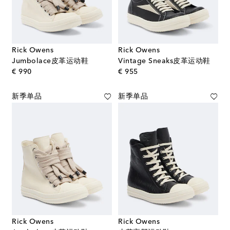
Rick Owens
Rick Owens
Jumbolace皮革运动鞋
Vintage Sneaks皮革运动鞋
original price
original price
€ 990
€ 955
新季单品
新季单品
Rick Owens
Rick Owens