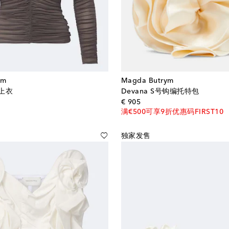
ym
Magda Butrym
上衣
Devana S号钩编托特包
al price
original price
€ 905
满€500可享9折优惠码FIRST10
独家发售