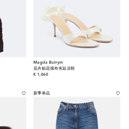
Magda Butrym
花卉贴花缎布夹趾凉鞋
original price
€ 1,060
新季单品