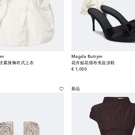
ym
Magda Butrym
丝紧身胸衣式上衣
花卉贴花缎布夹趾凉鞋
al price
original price
€ 1,050
新品