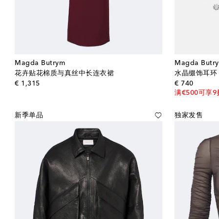
Magda Butrym
Magda Butr
花卉贴花棉质与真丝中长连衣裙
水晶缀饰耳环
original price
origina
€ 1,315
€ 740
满€500可享9
新季单品
独家发售