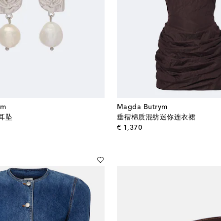
ym
Magda Butrym
耳坠
垂褶棉质混纺迷你连衣裙
l price
original price
€ 1,370