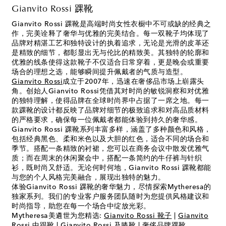
Gianvito Rossi 踝靴
Gianvito Rossi 踝靴是高端时尚女性衣橱中不可或缺的经典之
作，完美诠释了奢华与优雅的完美结合。每一双靴子均体现了
品牌对精湛工艺和独特设计的执着追求，无论是光滑的皮革还
是精致的细节，都彰显出无与伦比的精致美。其独特的轮廓和
优雅的线条使得这款靴子不仅适合日常穿着，更是晚会或重要
场合的理想之选，能够瞬间提升佩戴者的气质与造型。
Gianvito Rossi
成立于2007年，迅速在奢侈品市场上崭露头
角。创始人Gianvito Rossi凭借其对时尚的敏锐洞察和对优雅
的独特理解，使得品牌在全球时尚界中占据了一席之地。每一
款踝靴的设计都反映了品牌对细节的极致追求和对高品质材料
的严格要求，确保每一位佩戴者都能体验到持久的奢华感。
Gianvito Rossi 踝靴系列丰富多样，涵盖了多种颜色和风格，
包括经典黑色、柔和米色以及大胆的红色，适合不同的场合和
季节。搭配一条精致的衬裙，您可以在商务会议中散发优雅气
质；而在周末的休闲聚会中，搭配一条简约的牛仔裤与针织
衫，既时尚又舒适。无论何时何地，Gianvito Rossi 踝靴都能
与您的个人风格完美融合，展现出独特的魅力。
体验Gianvito Rossi 踝靴的奢华魅力，尽情探索Mytheresa的
独家系列。我们的专业客户服务团队随时为您提供风格建议和
时尚指导，助您在每一个场合中绽放光彩。
Mytheresa美遴世为您精选:
Gianvito Rossi 靴子
|
Gianvito
Rossi 中跟靴
|
Gianvito Rossi 及膝靴
|
奢侈品牌踝靴