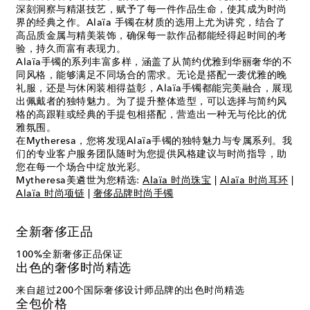
深刻洞察与精湛技艺，赋予了每一件作品生命，使其成为时尚
界的经典之作。Alaïa 手镯在材质的选用上尤为讲究，结合了
高品质金属与精美装饰，确保每一款作品都能经得起时间的考
验，持久而富有表现力。
Alaïa手镯的系列丰富多样，涵盖了从简约优雅到华丽奢华的不
同风格，能够满足不同场合的需求。无论是搭配一袭优雅的晚
礼服，还是与休闲装相得益彰，Alaïa手镯都能完美融合，展现
出佩戴者的独特魅力。为了提升整体造型，可以选择与简约风
格的高跟鞋或经典的手提包相搭配，营造出一种无与伦比的优
雅氛围。
在Mytheresa，您将发现Alaïa手镯的独特魅力与专属系列。我
们的专业客户服务团队随时为您提供风格建议与时尚指导，助
您在每一个场合中绽放光彩。
Mytheresa美遴世为您精选:
Alaïa 时尚珠宝
|
Alaïa 时尚耳环
|
Alaïa 时尚项链
|
奢侈品牌时尚手镯
全新奢侈正品
100%全新奢侈正品保证
出色的奢侈时尚精选
来自超过200个国际奢侈设计师品牌的出色时尚精选
全包价格