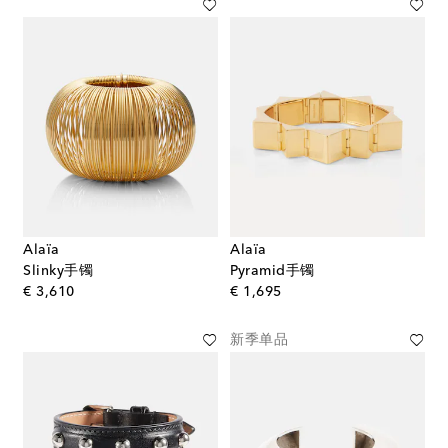
Alaïa
Alaïa
Slinky手镯
Pyramid手镯
original price
original price
€ 3,610
€ 1,695
新季单品