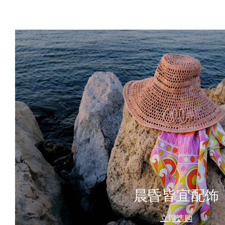
晨昏皆宜配饰
立即选购