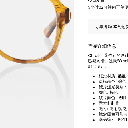
今日发货
5小时32分钟
内下单
订单满€600免运
产品详细信息
Chloé（蔻依）的
巴黎风情。这款“Opti
廓形设计。
框架材质: 醋酸
边框颜色: 棕色
镜片滤光类别：
颜色: 棕色
镜片颜色: 透明
意大利制作
随附: 随附镜袋
镜盒颜色可能与
商品编号: P011