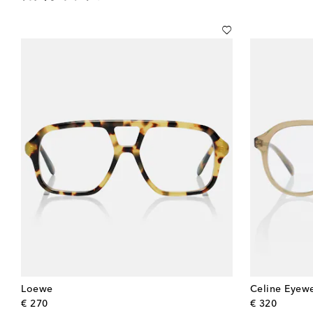
Loewe
Celine Eyew
original price
origina
€ 270
€ 320