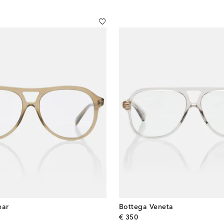
ear
Bottega Veneta
l price
original price
€ 350