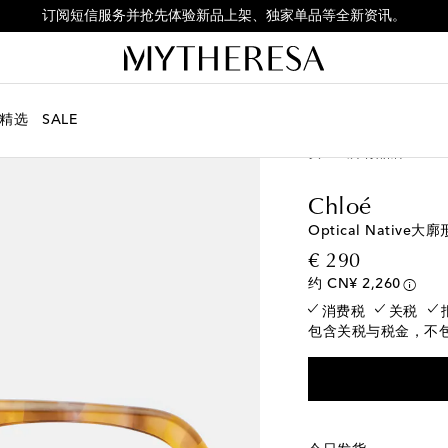
订阅短信服务并抢先体验新品上架、独家单品等全新资讯。
精选
SALE
女士
所有品牌
Chl
Chloé
Optical Native
original p
€ 290
约 CN¥ 2,260
消费税
关税
包含关税与税金，不