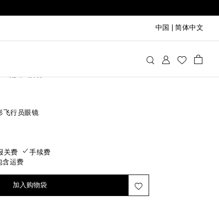
中国
|
简体中文
oé
配饰
眼镜
大廓形飞行员眼镜
rice
报关费
手续费
包含运费
加入购物袋