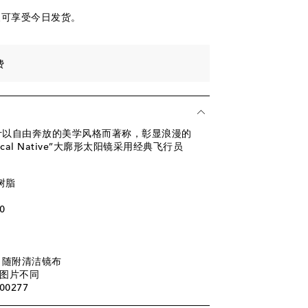
便可享受今日发货。
费
设计以自由奔放的美学风格而著称，彰显浪漫的
cal Native”大廓形太阳镜采用经典飞行员
树脂
0
, 随附清洁镜布
图片不同
00277