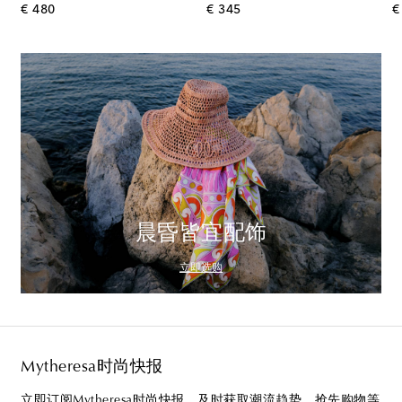
original price
original price
€ 480
€ 345
€
晨昏皆宜配饰
立即选购
Mytheresa时尚快报
立即订阅Mytheresa时尚快报，及时获取潮流趋势、抢先购物等