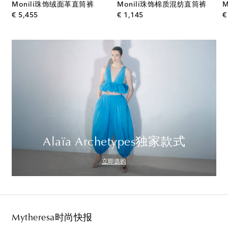
Monili珠饰绒面革直筒裤
Monili珠饰棉质混纺直筒裤
original price
original price
€ 5,455
€ 1,145
€
Alaïa Archetypes独家款式
立即选购
Mytheresa时尚快报