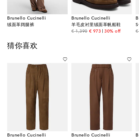
Brunello Cucinelli
Brunello Cucinelli
B
绒面革阔腿裤
羊毛皮衬里绒面革帆船鞋
original price
discount price
€ 1,390
€ 973
30% off
€
猜你喜欢
Brunello Cucinelli
Brunello Cucinelli
B