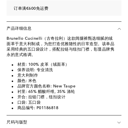
订单满€600免运费
产品详细信息
Brunello Cucinelli（古奇拉利）这款阔腿裤甄选细腻的绒
面革于意大利制成，为您打造优雅随性的日常造型。该单品
采用经典的五口袋设计，搭配拉链与纽扣门襟，彰显品牌隽
永的意式格调。
材质: 100% 皮革（绒面革）
保养说明: 专业清洗
意大利制作
颜色: 米色
品牌官方颜色名称: New Taupe
衬里: 65% 醋酸纤维, 35% 涤纶
开合: 拉链门襟，纽扣设计
口袋: 五口袋
商品编号: P01186818
尺码与版型