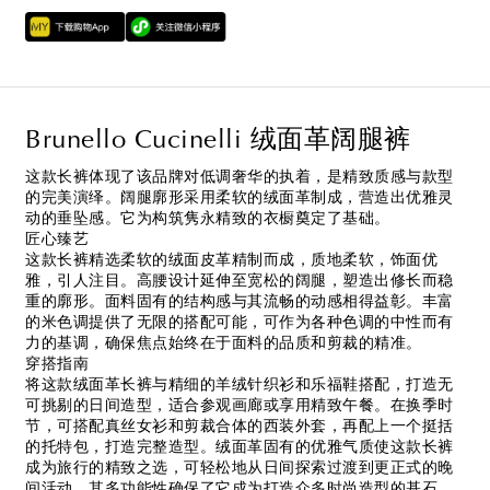
Brunello Cucinelli 绒面革阔腿裤
这款长裤体现了该品牌对低调奢华的执着，是精致质感与款型
的完美演绎。阔腿廓形采用柔软的绒面革制成，营造出优雅灵
动的垂坠感。它为构筑隽永精致的衣橱奠定了基础。
匠心臻艺
这款长裤精选柔软的绒面皮革精制而成，质地柔软，饰面优
雅，引人注目。高腰设计延伸至宽松的阔腿，塑造出修长而稳
重的廓形。面料固有的结构感与其流畅的动感相得益彰。丰富
的米色调提供了无限的搭配可能，可作为各种色调的中性而有
力的基调，确保焦点始终在于面料的品质和剪裁的精准。
穿搭指南
将这款绒面革长裤与精细的羊绒针织衫和乐福鞋搭配，打造无
可挑剔的日间造型，适合参观画廊或享用精致午餐。在换季时
节，可搭配真丝女衫和剪裁合体的西装外套，再配上一个挺括
的托特包，打造完整造型。绒面革固有的优雅气质使这款长裤
成为旅行的精致之选，可轻松地从日间探索过渡到更正式的晚
间活动。其多功能性确保了它成为打造众多时尚造型的基石。