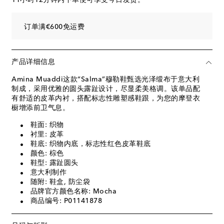
订单满€600免运费
产品详细信息
Amina Muaddi这款“Salma”穆勒鞋甄选光泽缎布于意大利
制成，采用优雅的圆头露趾设计，尽显柔美格调。该单品配
有舒适的皮革内衬，搭配标志性雕塑感鞋跟，为您的摩登衣
橱增添前卫气息。
鞋面: 织物
衬里: 皮革
鞋底: 织物内底，标志性红色皮革鞋底
颜色: 棕色
鞋型: 露趾圆头
意大利制作
随附: 鞋盒, 防尘袋
品牌官方颜色名称: Mocha
商品编号: P01141878