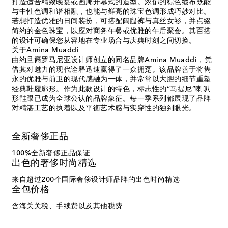
打造适合精致晚宴或画廊开幕式的造型。浓郁的棕色缎布既能
与中性色调和谐相融，也能与鲜亮的珠宝色调形成巧妙对比。
若想打造优雅的日间装扮，可搭配阔腿裤与真丝女衫，并点缀
简约的金色珠宝，以应对商务午餐或优雅的午后聚会。其百搭
的设计可确保您从容地在专业场合与庆典时刻之间切换。
关于Amina Muaddi
由约旦裔罗马尼亚设计师创立的同名品牌Amina Muaddi，凭
借其对魅力的现代诠释迅速赢得了一众拥趸。该品牌善于将雋
永的优雅与前卫的现代感融为一体，并常常以大胆的细节重塑
经典鞋履廓形。作为此款设计的特色，标志性的“马提尼”喇叭
形鞋跟已成为全球公认的品牌象征。每一季系列都展现了品牌
对精湛工艺的执着以及平衡艺术感与实穿性的独到眼光。
全新奢侈正品
100%全新奢侈正品保证
出色的奢侈时尚精选
来自超过200个国际奢侈设计师品牌的出色时尚精选
全包价格
含海关关税、手续费以及其他税费