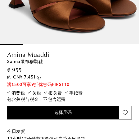
Amina Muaddi
Salma缎布穆勒鞋
original price
€ 955
约 CN¥ 7,451
满€500可享9折优惠码FIRST10
消费税
关税
报关费
手续费
包含关税与税金，不包含运费
选择尺码
今日发货
11小时12分钟
内下单便可享受今日发货。