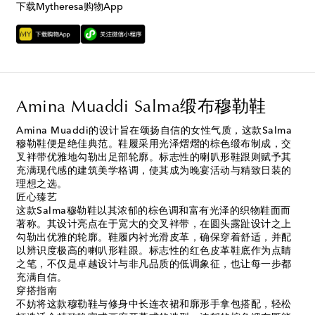
下载Mytheresa购物App
Amina Muaddi Salma缎布穆勒鞋
Amina Muaddi的设计旨在颂扬自信的女性气质，这款Salma
穆勒鞋便是绝佳典范。鞋履采用光泽熠熠的棕色缎布制成，交
叉袢带优雅地勾勒出足部轮廓。标志性的喇叭形鞋跟则赋予其
充满现代感的建筑美学格调，使其成为晚宴活动与精致日装的
理想之选。
匠心臻艺
这款Salma穆勒鞋以其浓郁的棕色调和富有光泽的织物鞋面而
著称。其设计亮点在于宽大的交叉袢带，在圆头露趾设计之上
勾勒出优雅的轮廓。鞋履内衬光滑皮革，确保穿着舒适，并配
以辨识度极高的喇叭形鞋跟。标志性的红色皮革鞋底作为点睛
之笔，不仅是卓越设计与非凡品质的低调象征，也让每一步都
充满自信。
穿搭指南
不妨将这款穆勒鞋与修身中长连衣裙和廓形手拿包搭配，轻松