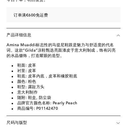
订单满€600免运费
产品详细信息
Amina Muaddi标志性的马提尼鞋跟是魅力与舒适度的代名
词。这款“Gilda”凉鞋甄选亮面漆皮于意大利制成，饰有闪亮
的水晶缀饰，打造耀眼的造型。
鞋面: 皮革
衬里: 皮革
鞋底: 皮革内底，皮革和橡胶鞋底
颜色: 粉色
鞋型: 露趾方头
意大利制作
随附: 鞋盒, 防尘袋
品牌官方颜色名称: Pearly Peach
商品编号: P01142470
尺码与版型