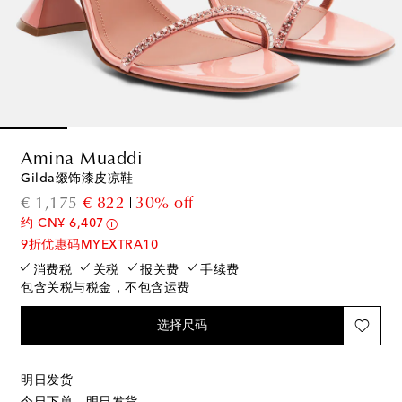
Amina Muaddi
Gilda缀饰漆皮凉鞋
original price
discount price
€ 1,175
€ 822
30% off
约 CN¥ 6,407
9折优惠码MYEXTRA10
消费税
关税
报关费
手续费
包含关税与税金，不包含运费
选择尺码
明日发货
今日下单，明日发货。