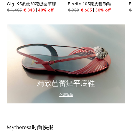
Gigi 95豹纹印花绒面革穆勒鞋
Elodie 105漆皮穆勒鞋
ce
original price
discount price
original price
discount price
€ 1,405
€ 843
40% off
€ 950
€ 665
30% off
€
精致芭蕾舞平底鞋
立即选购
Mytheresa时尚快报