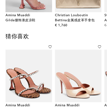
Amina Muaddi
Christian Louboutin
S
Gilda缀饰漆皮凉鞋
Bettina金属感皮革手拿包
original price
€ 1,760
€
猜你喜欢
Amina Muaddi
Amina Muaddi
A