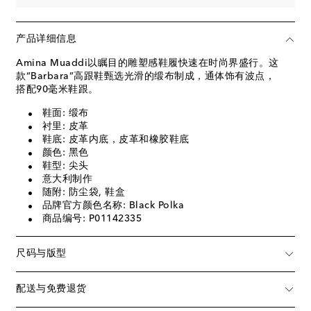
产品详细信息
Amina Muaddi以瞩目的雕塑感鞋履快速在时尚界盛行。这
款“Barbara”高跟鞋甄选光滑的缎布制成，通体饰有波点，
搭配90毫米鞋跟。
鞋面: 缎布
衬里: 皮革
鞋底: 皮革内底，皮革和橡胶鞋底
颜色: 黑色
鞋型: 尖头
意大利制作
随附: 防尘袋, 鞋盒
品牌官方颜色名称: Black Polka
商品编号: P01142335
尺码与版型
配送与免费退货