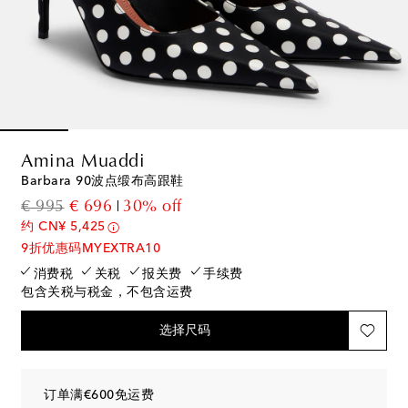
Amina Muaddi
Barbara 90波点缎布高跟鞋
original price
discount price
€ 995
€ 696
30% off
约 CN¥ 5,425
9折优惠码MYEXTRA10
消费税
关税
报关费
手续费
包含关税与税金，不包含运费
选择尺码
订单满€600免运费