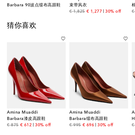
Barbara 90波点缎布高跟鞋
束带风衣
original price
discount price
€ 1,825
€ 1,277
30% off
€
猜你喜欢
Amina Muaddi
Amina Muaddi
A
Barbara漆皮高跟鞋
Barbara缎布高跟鞋
H
ce
original price
discount price
original price
discount price
€ 875
€ 612
30% off
€ 995
€ 696
30% off
€