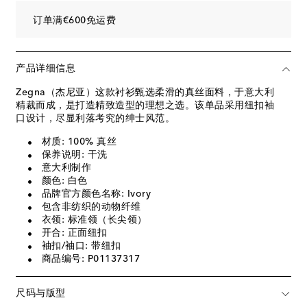
订单满€600免运费
产品详细信息
Zegna（杰尼亚）这款衬衫甄选柔滑的真丝面料，于意大利
精裁而成，是打造精致造型的理想之选。该单品采用纽扣袖
口设计，尽显利落考究的绅士风范。
材质: 100% 真丝
保养说明: 干洗
意大利制作
颜色: 白色
品牌官方颜色名称: Ivory
包含非纺织的动物纤维
衣领: 标准领（长尖领）
开合: 正面纽扣
袖扣/袖口: 带纽扣
商品编号: P01137317
尺码与版型