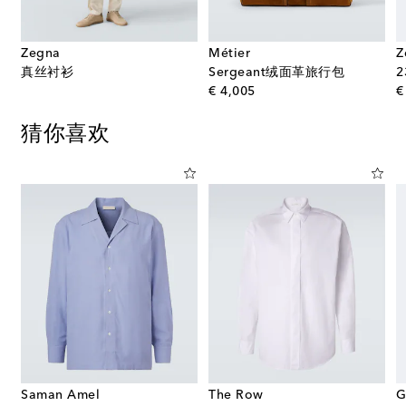
Zegna
Métier
Z
真丝衬衫
Sergeant绒面革旅行包
original price
€ 4,005
€
猜你喜欢
Saman Amel
The Row
G