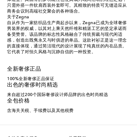
只需外搭一件软肩西装外套即可。其精致的特质可无缝适应从
商务会议到高端社交聚会的各种场合。
关于Zegna
自从作为一家纺织品生产商起步以来，Zegna已成为全球奢侈
男装界的权威，以其对上乘天然纤维和精湛工艺的坚定承诺而
备受赞誉。该品牌的标志性风格融合了传统剪裁与现代闲适
感，创造出既隽永又与时俱进的单品。这款衬衫正是这一理念
的直接体现，通过简洁现代的设计展现了纯真丝的内在品质。
它代表了对恒久风格与沉静自信的一种投资。
全新奢侈正品
100%全新奢侈正品保证
出色的奢侈时尚精选
来自超过200个国际奢侈设计师品牌的出色时尚精选
全包价格
含海关关税、手续费以及其他税费