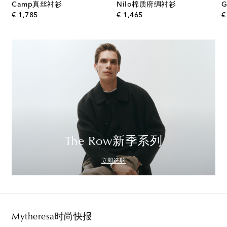
Camp真丝衬衫
Nilo棉质府绸衬衫
original price
original price
€ 1,785
€ 1,465
€
The Row新季系列
立即选购
Mytheresa时尚快报