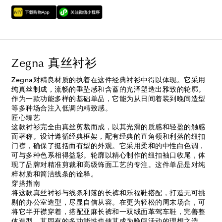
Zegna 真丝衬衫
Zegna对精良材质的执着在这件经典衬衫中得以体现。它采用
纯真丝制成，流畅的垂坠感和含蓄的光泽塑造出雅致的轮廓。
作为一款功能多样的基础单品，它能为从日间着装到晚间造型
等多种场合注入低调的精致感。
匠心臻艺
这款衬衫完全由真丝剪裁而成，以其光滑的质感和轻盈的触感
而著称。设计遵循经典框架，配有经典的直角领和利落的纽扣
门襟，确保了挺括而有型的外观。它采用柔和的中性白色调，
可与多种色系相得益彰。轮廓以精心制作的纽扣袖口收尾，体
现了品牌对精准剪裁和高级饰面工艺的专注。这件单品是对纯
粹材质和简洁线条的诠释。
穿搭指南
将这款真丝衬衫与线条利落的长裤和乐福鞋搭配，打造无可挑
剔的办公室造型，尽显自信从容。在更为轻松的周末场合，可
将它半开襟穿着，搭配亚麻长裤和一双绒面革驾车鞋，完善整
体造型。其固有的多功能性也使其成为晚间活动的理想之选，