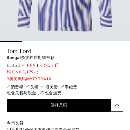
Tom Ford
Bengal条纹棉质府绸衬衫
original price
discount price
€ 950
€ 665
30% off
约 CN¥ 5,179
9折优惠码MYEXTRA10
消费税
关税
报关费
手续费
包含关税与税金，不包含运费
选择尺码
今日发货
11小时31分钟
内下单便可享受今日发货。