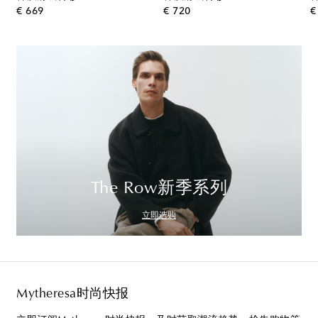
original price
original price
€ 669
€ 720
€
The Row新季系列
立即选购
Mytheresa时尚快报