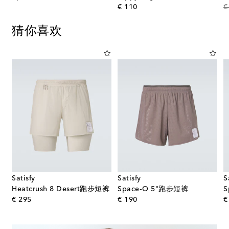
original price
€ 110
€
猜你喜欢
Satisfy
Satisfy
S
 2.5 Distance运动短裤
Heatcrush 8 Desert跑步短裤
Space‑O 5"跑步短裤
S
original price
original price
€ 295
€ 190
€