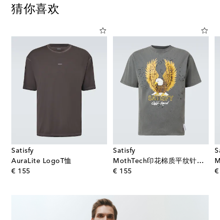
猜你喜欢
Satisfy
Satisfy
S
AuraLite LogoT恤
MothTech印花棉质平纹针织T恤
original price
original price
€ 155
€ 155
€