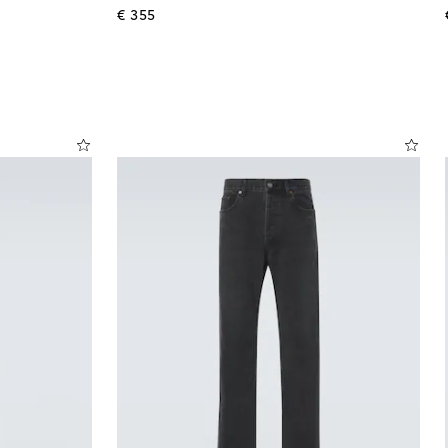
original price
€ 355