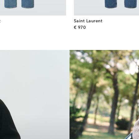
t
Saint Laurent
l price
original price
€ 970