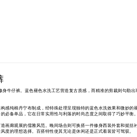
裤
，呈献这款修身牛仔裤。蓝色褪色水洗工艺营造复古质感，而精准的剪裁则勾
结构感纯棉丹宁布制成，经特殊处理呈现独特的蓝色水洗效果和微妙的
中的必备单品，它在日常实用性与利落的时尚态度之间取得了巧妙平衡
打造画廊观展的儒雅风范。晚间场合则可换搭一件修身西装外套和挺括
雅风度的理想选择。百搭特性使其无论是休闲还是正式着装皆可驾驭。