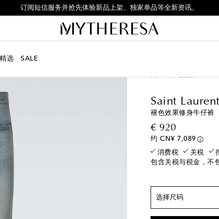
订阅短信服务并抢先体验新品上架、独家单品等全新资讯。
精选
SALE
男士
所有品牌
Sain
尺寸偏大，建议选
27
最后一件
Saint Lauren
28
即将售罄
褪色效果修身牛仔裤
29
最后一件
original p
€ 920
30
添加至心愿单
约 CN¥ 7,089
消费税
关税
31
添加至心愿单
包含关税与税金，不
32
即将售罄
33
添加至心愿单
34
最后一件
选择尺码