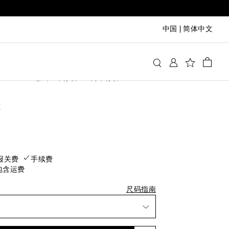
中国
|
简体中文
t Laurent
服饰
牛仔裤
直筒牛仔裤
择比平时所穿尺码小两号的尺码
t
rice
报关费
手续费
包含运费
尺码指南