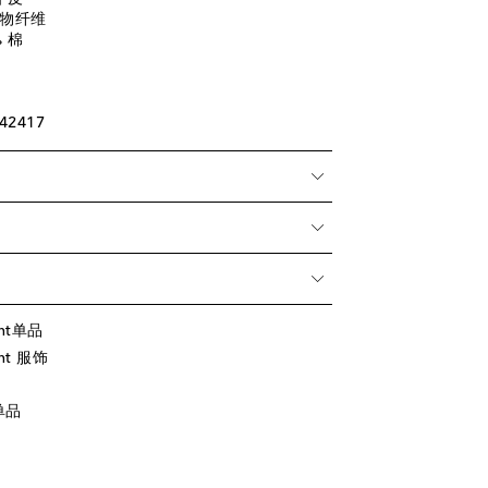
物纤维
% 棉
42417
ent单品
nt 服饰
单品