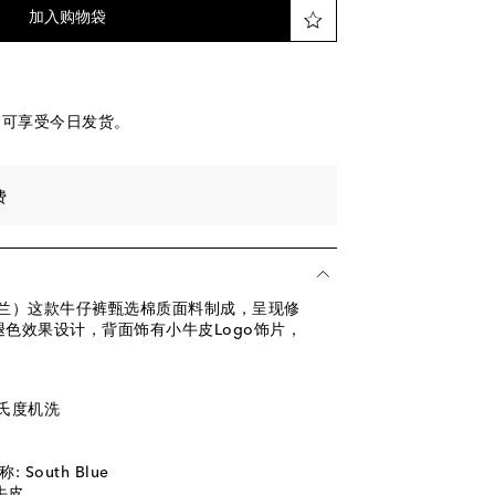
加入购物袋
便可享受今日发货。
费
nt（圣罗兰）这款牛仔裤甄选棉质面料制成，呈现修
色效果设计，背面饰有小牛皮Logo饰片，
摄氏度机洗
South Blue
小牛皮