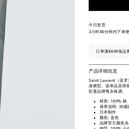
今日发货
3小时40分钟
内下单
订单满€600免运
产品详细信息
Saint Laure
身裤型。该单品采用褪
彰显品牌隽永格调。
材质: 100% 棉
保养说明: 30
日本制作
颜色: 蓝色
品牌官方颜色名称: 
细节: 100% 