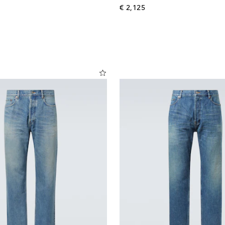
l price
original price
€ 2,125