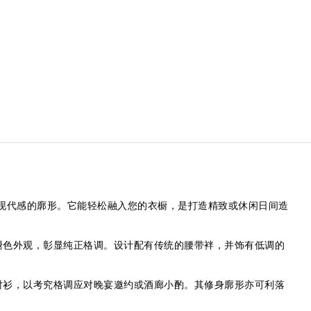
勒出现代感的廓形。它能轻松融入您的衣橱，是打造精致或休闲日间造
褪色外观，彰显纯正格调。设计配有传统的腰带袢，并饰有低调的
。
衬衫，以考究格调应对晚宴邀约或酒廊小酌。其修身廓形亦可利落