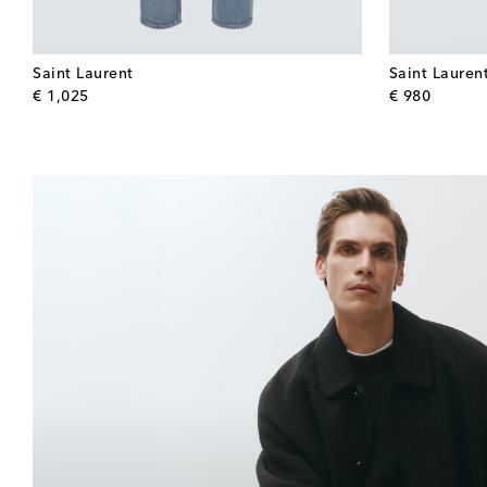
Saint Laurent
Saint Lauren
original price
origina
€ 1,025
€ 980