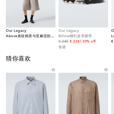
Our Legacy
Our Legacy
O
质与亚麻混纺七分裤
Above条纹棉质与亚麻混纺衬衫
Billow铆钉皮革腰带
original price
discount price
€ 340
€ 238
30% off
€
售罄
猜你喜欢