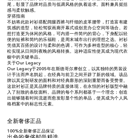
尾，彰显了品牌对品质与低调风格的执着追求。面料兼具挺括
感与柔软触感。
穿搭指南
不妨将此款衬衫搭配阔腿西裤与纤细的皮革腰带，打造富有建
筑感的造型，轻松驾驭画廊开幕式或创意办公空间等场合。若
想打造更为休闲的风格，可内搭一件简约的背心，下身配以轻
便的短裤和简约的乐福鞋，是周末城市出行的理想之选。衬衫
凭借其百搭的设计与柔和的色调，可作为多种造型的核心，轻
松实现从日间到夜晚的风格转换。这种适应性使其成为现代衣
橱中的关键单品。
关于Our Legacy
Our Legacy于2005年在斯德哥尔摩创立，以其独特的男装设
计手法而声名鹊起，在经典与前卫之间开辟了新的领域。该品
牌以其定制研发的面料和对经典廓形的深刻重塑而备受赞誉。
这款衬衫正是其品牌特质的直接体现，在永恒的衬衫版型中融
入了别致的条纹面料。品牌的每个系列都基于一个理念：创造
出能够随着时间流逝而愈发彰显个性的单品，使其成为个人风
格档案中的标志性元素。
全新奢侈正品
100%全新奢侈正品保证
出色的奢侈时尚精选