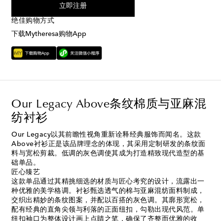
立即注册
绝佳购物方式
下载Mytheresa购物App
Our Legacy Above条纹棉质与亚麻混
纺衬衫
Our Legacy以其前瞻性视角重新诠释经典服饰而闻名。这款
Above衬衫正是该品牌理念的体现，其采用定制研发的条纹面
料与宽松剪裁。低调的灰色调使其成为打造精致现代造型的基
础单品。
匠心臻艺
这款单品通过其精挑细选的材质与匠心考究的设计，流露出一
种优雅的美学格调。衬衫甄选透气的棉与亚麻混纺面料制成，
交织出精妙的条纹图案，并配以百搭的灰色调。其廓形宽松，
配有经典的直角尖领与利落的正面纽扣，勾勒出现代风范。单
纽扣袖口为整体设计画上点睛之笔，确保了齐整而优雅的收