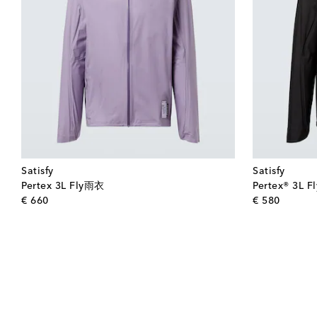
Satisfy
Satisfy
Pertex 3L Fly雨衣
Pertex® 3L
original price
origina
€ 660
€ 580