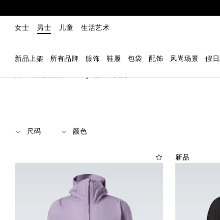
女士
男士
儿童
生活艺术
新品上架
所有品牌
服饰
鞋履
包袋
配饰
风尚场景
假日
男士
所有品牌
Satisfy
服饰
夹克
尺码
颜色
新品