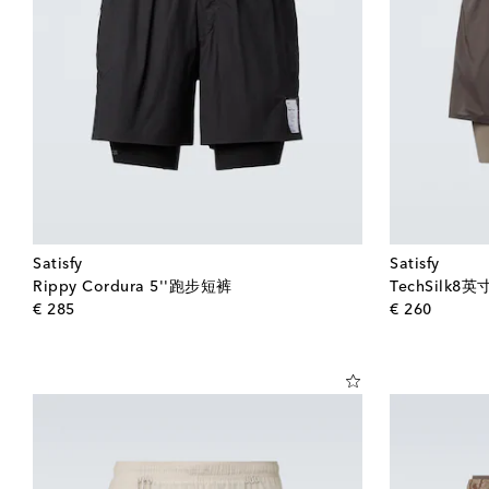
Satisfy
Satisfy
Rippy Cordura 5''跑步短裤
TechSilk
original price
origina
€ 285
€ 260