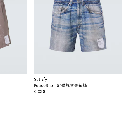
Satisfy
PeaceShell 5"错视效果短裤
original price
€ 320