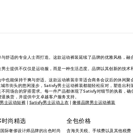
求奢华与舒适的专业人士而打造。这款运动裤装延续了品牌的优雅风格，
位男士提供不仅仅是运动服，而是一种生活态度。品牌以其创新的技术
度活动中也能保持干爽与舒适。这款运动裤装非常适合商务会议后的休闲
市街头的悠闲漫步，Satisfy男士运动裤装都能轻松应对，塑造出利
满足不同场合的穿搭需求。每一件产品都体现了Satisfy对细节的执着
费退换货，并提供中文卓越客户服务支持。
sfy男士运动短裤
|
Satisfy男士运动上衣
|
奢侈品牌男士运动裤装
侈时尚精选
全包价格
个国际奢侈设计师品牌的出色时尚
含海关关税、手续费以及其他税费