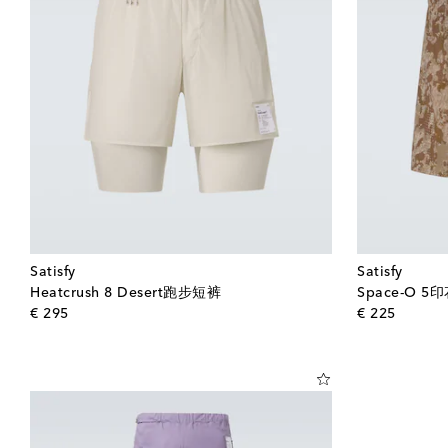
Satisfy
Satisfy
Heatcrush 8 Desert跑步短裤
Space-O 
original price
origina
€ 295
€ 225