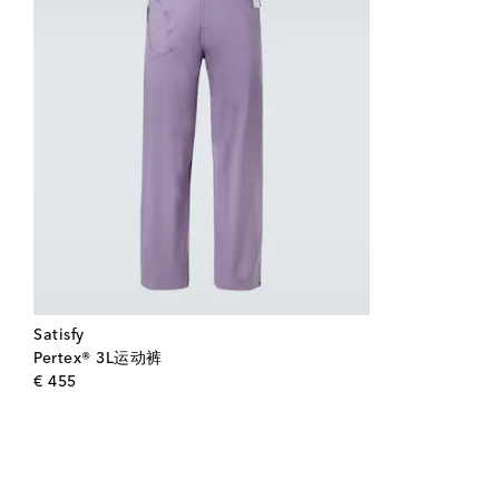
Satisfy
Pertex® 3L运动裤
original price
€ 455