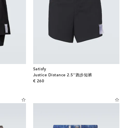
Satisfy
Justice Distance 2.5''跑步短裤
original price
€ 260