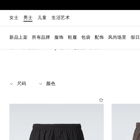
女士
男士
儿童
生活艺术
新品上架
所有品牌
服饰
鞋履
包袋
配饰
风尚场景
假日
男士
所有品牌
Satisfy
服饰
运动服
裤装
尺码
颜色