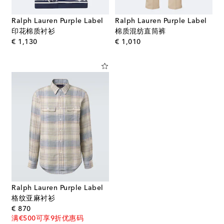
Ralph Lauren Purple Label
Ralph Lauren Purple Label
印花棉质衬衫
棉质混纺直筒裤
original price
original price
€ 1,130
€ 1,010
Ralph Lauren Purple Label
格纹亚麻衬衫
original price
€ 870
满€500可享9折优惠码