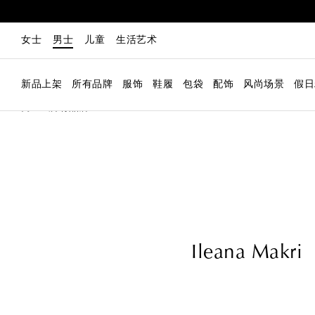
女士
男士
儿童
生活艺术
新品上架
所有品牌
服饰
鞋履
包袋
配饰
风尚场景
假日
男士
所有品牌
Ileana Makri
Ileana Makri