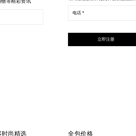
先购物等精彩资讯
电话 *
我同意接受来自Mytheresa的
立即注册
侈时尚精选
全包价格