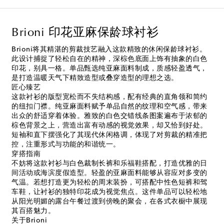
Brioni 印花亚麻保龄球衬衫
Brioni将其精湛的剪裁技艺融入这款精致的休闲保龄球衬衫。
此设计捕捉了轻松自在的精神，深棕色底面上饰有抽象的白色
印花，别具一格。单品甄选纯亚麻面料制成，质感轻盈透气，
是打造温暖天气下精致造型或叠穿造型的理想之选。
匠心臻艺
这款衬衫的版型宽松而不失结构感，配有经典的直角领和简约
的纽扣门襟。纯亚麻面料赋予单品自然的纹理和空气感，带来
出众的舒适穿着体验。雅致的白色交错线条图案遍布于浓郁的
棕色背景之上，营造出富有动感的视觉效果，却又恰到好处。
短袖和直下摆强化了其现代休闲格调，体现了对剪裁的精准把
控，注重形式与功能的和谐统一。
穿搭指南
不妨将这款衬衫与白色裁制长裤和乐福鞋搭配，打造优雅的日
间活动或海滨度假造型。轻盈的亚麻面料能够从容应对多变的
气温。若想打造更为轻松的周末装扮，可搭配中性色短裤和驾
车鞋，让衬衫的独特印花成为视觉焦点。这件单品可以轻松地
从阳光明媚的露台午餐过渡到傍晚的聚会，在各式衣橱中展现
其百搭魅力。
关于Brioni