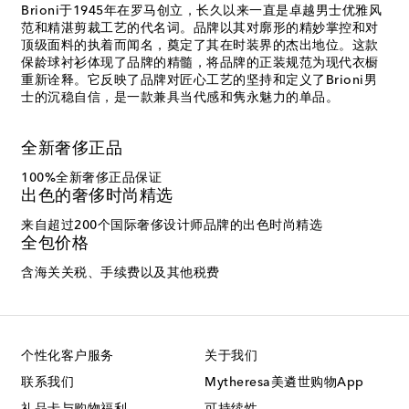
Brioni于1945年在罗马创立，长久以来一直是卓越男士优雅风
范和精湛剪裁工艺的代名词。品牌以其对廓形的精妙掌控和对
顶级面料的执着而闻名，奠定了其在时装界的杰出地位。这款
保龄球衬衫体现了品牌的精髓，将品牌的正装规范为现代衣橱
重新诠释。它反映了品牌对匠心工艺的坚持和定义了Brioni男
士的沉稳自信，是一款兼具当代感和隽永魅力的单品。
全新奢侈正品
100%全新奢侈正品保证
出色的奢侈时尚精选
来自超过200个国际奢侈设计师品牌的出色时尚精选
全包价格
含海关关税、手续费以及其他税费
个性化客户服务
关于我们
联系我们
Mytheresa美遴世购物App