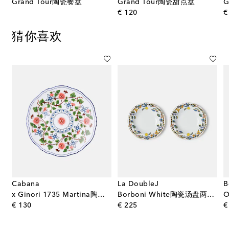
Grand Tour陶瓷餐盘
Grand Tour陶瓷甜点盘
G
original price
€ 120
€
猜你喜欢
Cabana
La DoubleJ
B
x Ginori 1735 Martina陶瓷餐盘
Borboni White陶瓷汤盘两件套
original price
original price
€ 130
€ 225
€