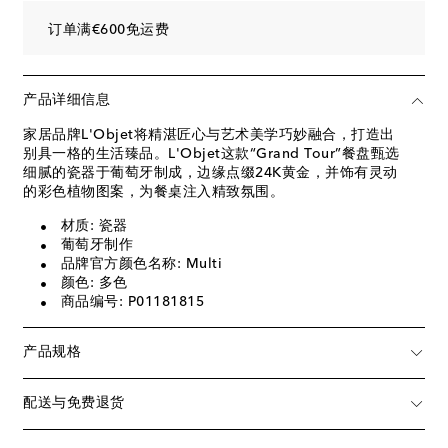
订单满€600免运费
产品详细信息
家居品牌L'Objet将精湛匠心与艺术美学巧妙融合，打造出
别具一格的生活臻品。L'Objet这款“Grand Tour”餐盘甄选
细腻的瓷器于葡萄牙制成，边缘点缀24K黄金，并饰有灵动
的彩色植物图案，为餐桌注入精致氛围。
材质: 瓷器
葡萄牙制作
品牌官方颜色名称: Multi
颜色: 多色
商品编号: P01181815
产品规格
配送与免费退货