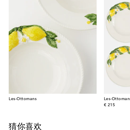
Les-Ottomans
Les-Ottoman
origina
€ 215
猜你喜欢