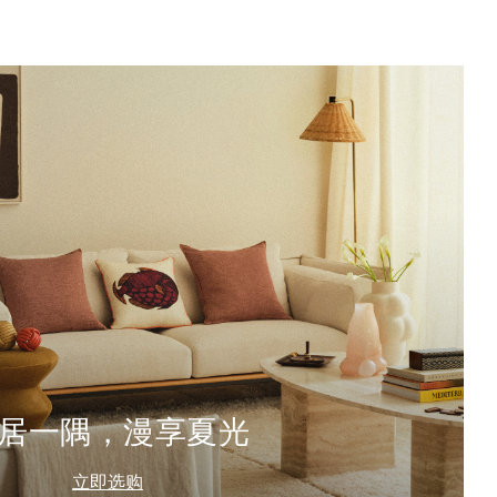
居一隅，漫享夏光
立即选购