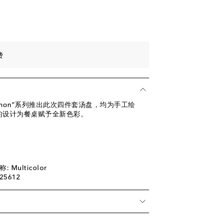
。
费
的“Lemon”系列推出此次四件套汤盘，均为手工绘
的设计为餐桌赋予全新色彩。
Multicolor
25612