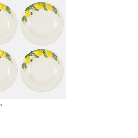
s
l price