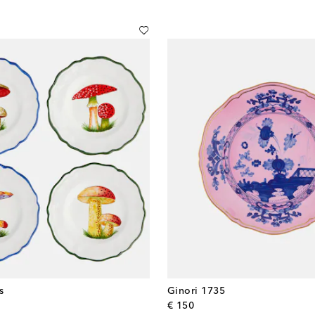
s
Ginori 1735
l price
original price
€ 150