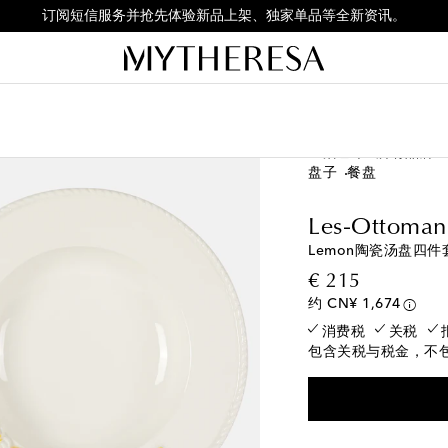
订阅短信服务并抢先体验新品上架、独家单品等全新资讯。
生活艺术
所有品牌
盘子
餐盘
Les-Ottoman
Lemon陶瓷汤盘四件
original p
€ 215
约 CN¥ 1,674
消费税
关税
包含关税与税金，不