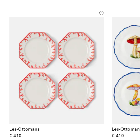
Les-Ottomans
Les-Ottoman
original price
origina
€ 410
€ 410