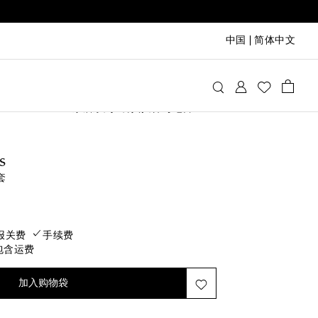
中国
|
简体中文
Les-Ottomans
家居系列
餐具摆件与吧台
s
套
rice
报关费
手续费
包含运费
加入购物袋