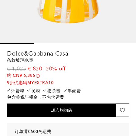
Dolce&Gabbana Casa
条纹玻璃水壶
original price
discount price
€ 1,025
€ 820
20% off
约 CN¥ 6,386
9折优惠码MYEXTRA10
消费税
关税
报关费
手续费
包含关税与税金，不包含运费
加入购物袋
订单满€600免运费