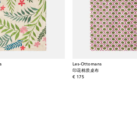
s
Les-Ottomans
印花棉质桌布
l price
original price
€ 175