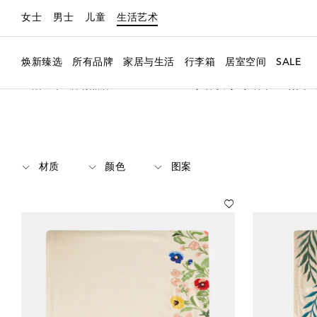
女士
男士
儿童
生活艺术
焕新臻选
所有品牌
家居与生活
行李箱
居室空间
SALE
生活艺术
所有品牌
Les-Ottomans
家居系列
家居布艺
桌布
材质
颜色
图案