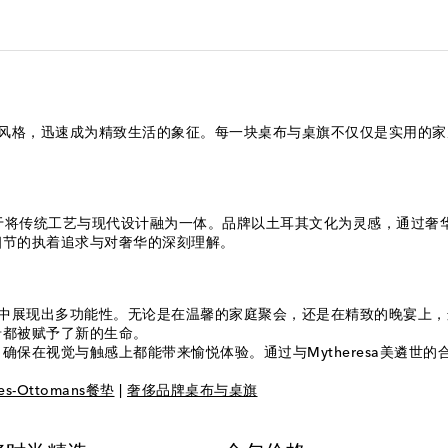
特的艺术风格，迅速成为精致生活的象征。每一块桌布与桌旗不仅仅是实用
o创立，致力于将传统工艺与现代设计融为一体。品牌以土耳其文化为灵感，
细节的执着追求与对奢华的深刻理解。
同的场景中展现出多功能性。无论是在温馨的家庭聚会，还是在精致的晚宴
肴都被赋予了新的生命。
保在视觉与触感上都能带来愉悦体验。通过与Mytheresa美遴世
es-Ottomans餐垫
|
奢侈品牌桌布与桌旗