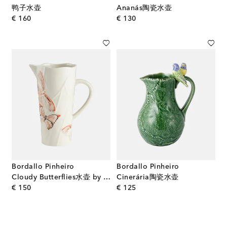
鸭子水壶
Ananás陶瓷水壶
original price
original price
€ 160
€ 130
Bordallo Pinheiro
Bordallo Pinheiro
Cloudy Butterflies水壶 by Claudia Schiffer
Cinerária陶瓷水壶
original price
original price
€ 150
€ 125