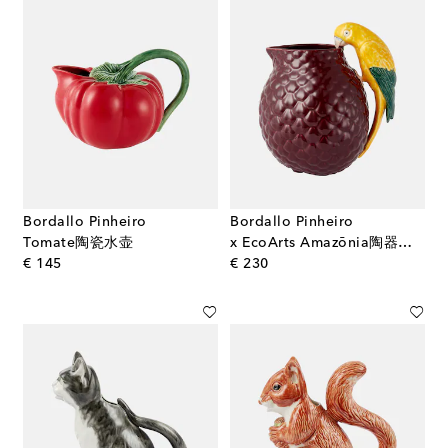
Bordallo Pinheiro
Bordallo Pinheiro
Tomate陶瓷水壶
x EcoArts Amazōnia陶器水壶
original price
original price
€ 145
€ 230