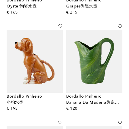
Bordallo Pinheiro
Bordallo Pinheiro
Oyster陶瓷水壶
Grapes陶瓷水壶
original price
original price
€ 165
€ 215
Bordallo Pinheiro
Bordallo Pinheiro
小狗水壶
Banana Da Madeira陶瓷水壶
original price
original price
€ 195
€ 120