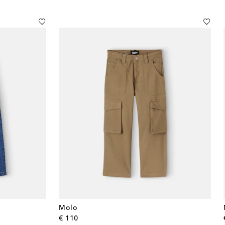
Molo
original price
€ 110