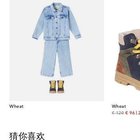
Wheat
Wheat
origina
di
€ 120
€ 96
猜你喜欢