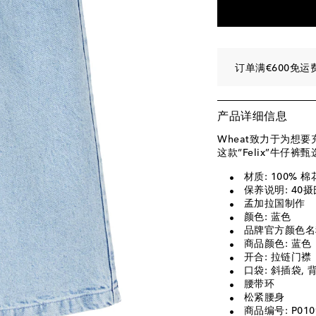
订单满€600免运
产品详细信息
Wheat致力于为想
这款“Felix”牛
材质: 100% 
保养说明: 40
孟加拉国制作
颜色: 蓝色
品牌官方颜色名称: 
商品颜色: 蓝色
开合: 拉链门
口袋: 斜插袋,
腰带环
松紧腰身
商品编号: P010