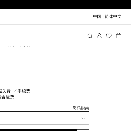
中国
|
简体中文
at
服饰
牛仔裤
ice
报关费
手续费
包含运费
尺码指南