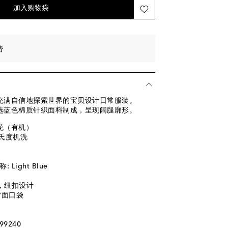
加入购物袋
费
要充满自信地探索世界的宝贝设计日常服装。
仔裤甄选蓝色棉质针织面料制成，呈现阔腿廓形。
棉花（有机）
摄氏度机洗
Light Blue
襟，纽扣设计
 背面口袋
99240