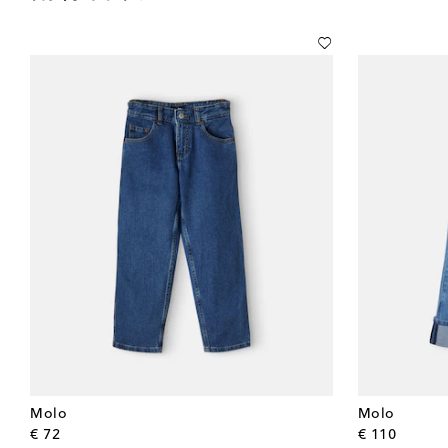
Molo
Molo
original price
origina
€ 72
€ 110