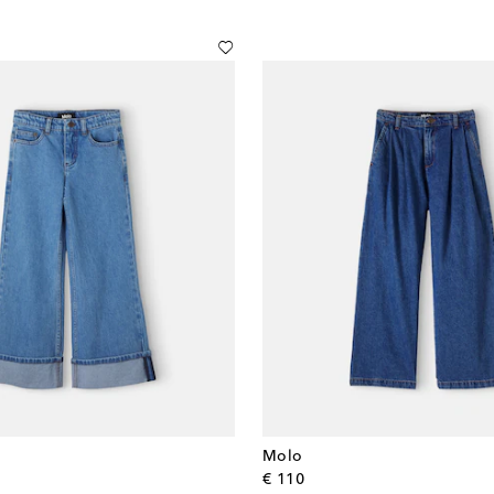
Molo
l price
original price
€ 110