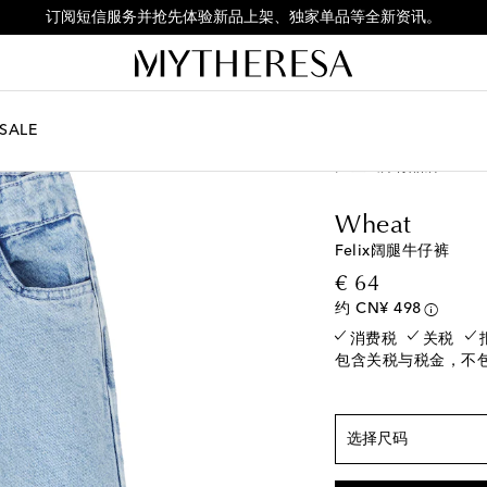
订阅短信服务并抢先体验新品上架、独家单品等全新资讯。
SALE
儿童
所有品牌
Whe
符合正常尺码
Y 3
添加至心愿单
Wheat
Y 4
最后一件
Felix阔腿牛仔裤
Y 5
最后一件
original pr
€ 64
Y 6
即将售罄
约 CN¥ 498
消费税
关税
Y 7
即将售罄
包含关税与税金，不
Y 8
即将售罄
Y 10
即将售罄
Y 12
即将售罄
选择尺码