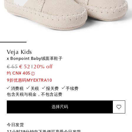
Veja Kids
x Bonpoint Baby绒面革鞋子
original price
discount price
€ 65
€ 52
20% off
约 CN¥ 405
9折优惠码MYEXTRA10
消费税
关税
报关费
手续费
包含关税与税金，不包含运费
选择尺码
今日发货
11小时38分钟
内下单便可享受今日发货。