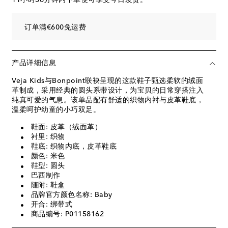
订单满€600免运费
产品详细信息
Veja Kids与Bonpoint联袂呈现的这款鞋子甄选柔软的绒面
革制成，采用经典的圆头系带设计，为宝贝的日常穿搭注入
纯真可爱的气息。该单品配有舒适的织物内衬与皮革鞋底，
温柔呵护幼童的小巧双足。
鞋面: 皮革（绒面革）
衬里: 织物
鞋底: 织物内底，皮革鞋底
颜色: 米色
鞋型: 圆头
巴西制作
随附: 鞋盒
品牌官方颜色名称: Baby
开合: 绑带式
商品编号: P01158162