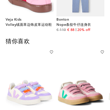
Veja Kids
Bonton
Volley绒面革边饰皮革运动鞋
Nope条纹牛仔连身衣
original price
discount price
€ 110
€ 88
20% off
猜你喜欢