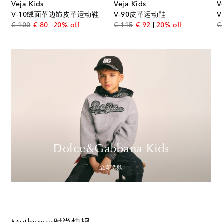
Veja Kids
Veja Kids
V
V-10绒面革边饰皮革运动鞋
V-90皮革运动鞋
original price
discount price
original price
discount price
€ 100
€ 80
20% off
€ 115
€ 92
20% off
€
Dolce&Gabbana Kids
立即选购