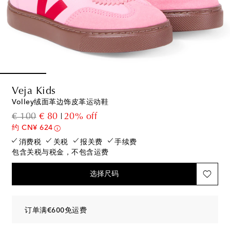
Veja Kids
Volley绒面革边饰皮革运动鞋
original price
discount price
€ 100
€ 80
20% off
约 CN¥ 624
消费税
关税
报关费
手续费
包含关税与税金，不包含运费
选择尺码
订单满€600免运费