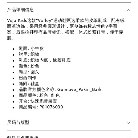
产品详细信息
Veja Kids这款“Volley”运动鞋甄选柔软的皮革制成，配有绒
面革边饰，采用经典廓形设计，两侧饰有标志性的V字图
案，后跟拉袢印有品牌标识，搭配一体式松紧鞋带，便于穿
脱。
鞋面: 小牛皮
衬里: 织物
鞋底: 织物内底，橡胶鞋底
颜色: 粉色
鞋型: 圆头
巴西制作
随附: 鞋盒
品牌官方颜色名称: Guimave_Pekin_Bark
商品颜色: 粉色, 红色
开合: 快速系带装置
商品编号: P01076030
尺码与版型