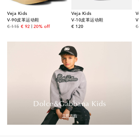
Veja Kids
Veja Kids
V
V-90皮革运动鞋
V-10皮革运动鞋
original price
discount price
original price
€ 115
€ 92
20% off
€ 120
€
Dolce&Gabbana Kids
立即选购