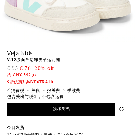
Veja Kids
V-12绒面革边饰皮革运动鞋
original price
discount price
€ 95
€ 76
20% off
约 CN¥ 592
9折优惠码MYEXTRA10
消费税
关税
报关费
手续费
包含关税与税金，不包含运费
选择尺码
今日发货
11小时34分钟
内下单便可享受今日发货。