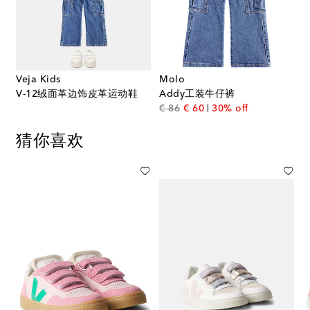
Veja Kids
Molo
V-12绒面革边饰皮革运动鞋
Addy工装牛仔裤
original price
discount price
€ 86
€ 60
30% off
猜你喜欢