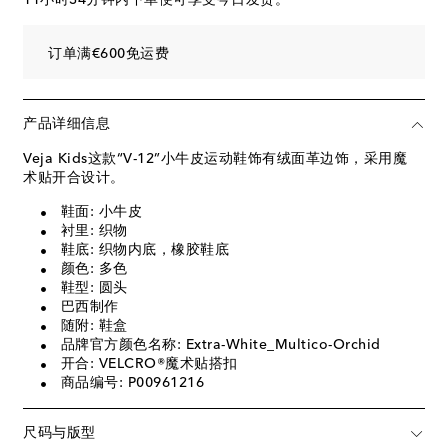
订单满€600免运费
产品详细信息
Veja Kids这款“V-12”小牛皮运动鞋饰有绒面革边饰，采用魔
术贴开合设计。
鞋面: 小牛皮
衬里: 织物
鞋底: 织物内底，橡胶鞋底
颜色: 多色
鞋型: 圆头
巴西制作
随附: 鞋盒
品牌官方颜色名称: Extra-White_Multico-Orchid
开合: VELCRO®魔术贴搭扣
商品编号: P00961216
尺码与版型