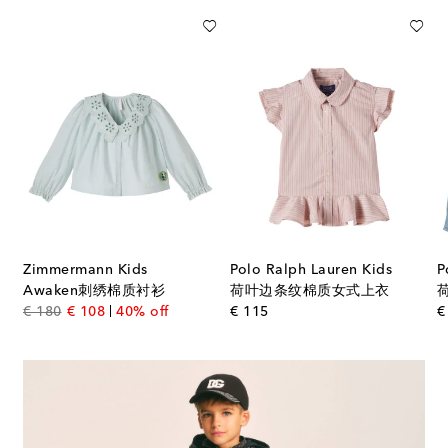
Zimmermann Kids
Polo Ralph Lauren Kids
P
Awaken刺绣棉质衬衫
荷叶边条纹棉质女式上衣
original price
discount price
original price
€ 180
€ 108
40% off
€ 115
€