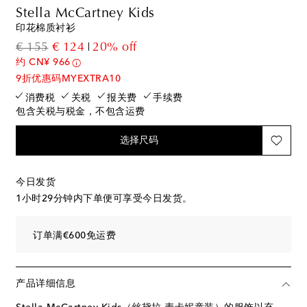
Stella McCartney Kids
印花棉质衬衫
original price
discount price
€ 155
€ 124
20% off
约 CN¥ 966
9折优惠码MYEXTRA10
消费税
关税
报关费
手续费
包含关税与税金，不包含运费
选择尺码
今日发货
1小时29分钟
内下单便可享受今日发货。
订单满€600免运费
产品详细信息