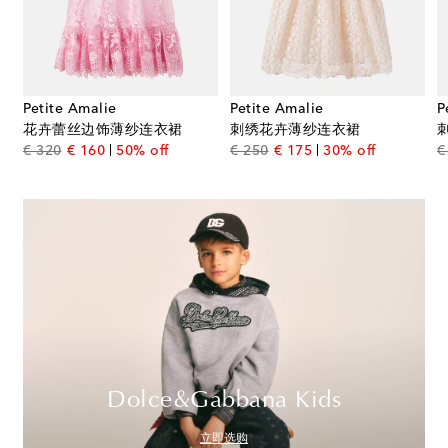
Petite Amalie
Petite Amalie
P
花卉蕾丝边饰薄纱连衣裙
刺绣花卉薄纱连衣裙
original price
discount price
original price
discount price
€ 320
€ 160
50% off
€ 250
€ 175
30% off
€
Dolce&Gabbana Kids
立即选购