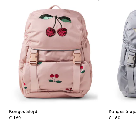
Konges Sløjd
Konges Sløj
original price
origina
€ 160
€ 160