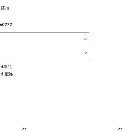
 搭扣
60272
jd单品
jd 配饰