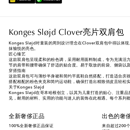
Konges Sløjd Clover亮片双肩包
Konges Sløjd对童装的周到设计理念在Clover双肩
抹愉悦的亮色。
匠心臻艺
这款双肩包呈现柔和的粉色调，采用耐用面料制成，专为充满活
节的肩带和腰带确保了舒适的贴合度。易于取放的前袋、侧袋以
穿搭指南
这款双肩包可与薄纱半身裙和简约平底鞋自然搭配，打造适合庆
搭配相配的粉色夹克和简约运动鞋，确保打造出精致俏皮且轻松
关于Konges Sløjd
Konges Sløjd在哥本哈根创立，以其为儿童打造的贴心、
见，耐用的材料、实用的功能与迷人的装饰在此相遇。每个系列
全新奢侈正品
出色的奢
100%全新奢侈正品保证
来自超过200