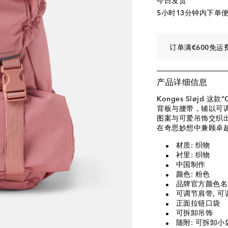
今日发货
5小时13分钟
内下单
订单满€600免运
产品详细信息
Konges Sløjd 
背板与腰带，辅以可
图案与可爱吊饰交织
在奇思妙想中兼顾卓
材质: 织物
衬里: 织物
中国制作
颜色: 粉色
品牌官方颜色名称:
可调节肩带, 
正面拉链口袋
可拆卸吊饰
随附: 可拆卸小