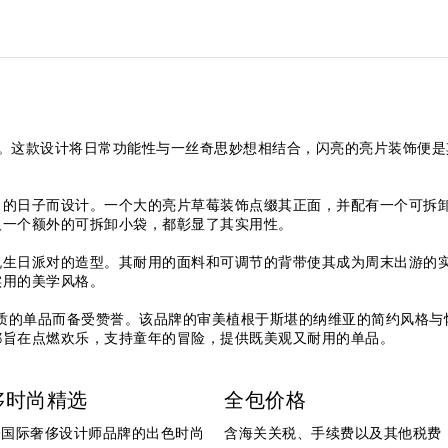
包中得以体现。这款设计将日常功能性与一丝奇思妙想相结合，闪亮的亮片装
力的日子而设计。一个大的亮片草莓装饰点缀其正面，并配有一个可拆
及一个额外的可拆卸小袋，都彰显了其实用性。
祝生日派对的造型。其耐用的面料和可调节的背带使其成为周末出游的
实用的美学风格。
注重品质的单品而备受赞誉。该品牌的审美植根于斯堪的纳维亚的简约风格与
都旨在点燃欢乐，支持童年的冒险，提供既美观又耐用的单品。
侈时尚精选
全包价格
个国际奢侈设计师品牌的出色时尚
含海关关税、手续费以及其他税费