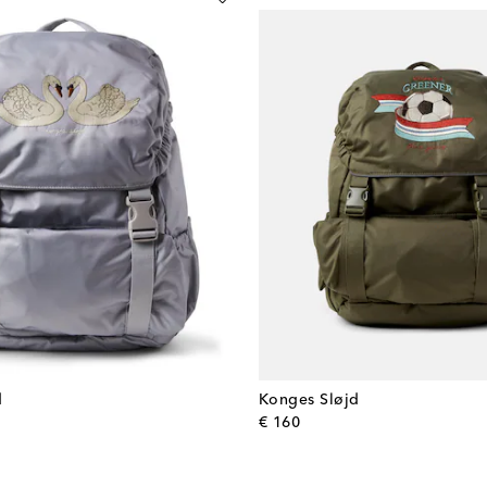
d
Konges Sløjd
l price
original price
€ 160