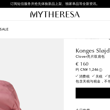
订阅短信服务并抢先体验新品上架、独家单品等全新资讯。
SALE
儿童
所有品牌
Kong
Konges Sløjd
Clover亮片双肩包
original p
€ 160
约 CN¥ 1,246
消费税
关税
包含关税与税金，不