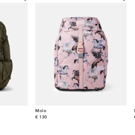
Molo
original price
€ 130