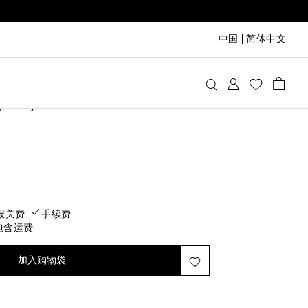
中国
|
简体中文
es Sløjd
配饰
双肩包
rice
报关费
手续费
包含运费
加入购物袋