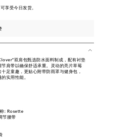
便可享受今日发货。
费
这款“Clover”双肩包甄选防水面料制成，配有衬垫
调节肩带以确保舒适承重。灵动的亮片草莓
出十足童趣，更贴心附带防雨罩与健身包，
越的实用性能。
 Rosette
可调节腰带
袋