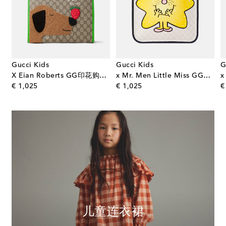
Gucci Kids
Gucci Kids
G
X Eian Roberts GG印花购物包
x Mr. Men Little Miss GG帆布托特包
original price
original price
€ 1,025
€ 1,025
€
儿童连衣裙