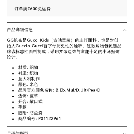
订单满€600免运费
产品详细信息
GG帆布是Gucci Kids（古驰童装）的主打面料，也是对创
始人Guccio Gucci首字母历史性的诠释。这款购物包甄选品
牌该标志性面料制成，采用罗缎边饰与童趣十足的小马贴饰
设计。
材质: 织物
衬里: 织物
意大利制作
颜色: 米色
品牌官方颜色名称: B.Eb.Mul/D.Ult/Pea/D
边饰: 皮革
开合: 敞口式
手柄
随附: 防尘袋
商品编号: P01122961
尺码与版型