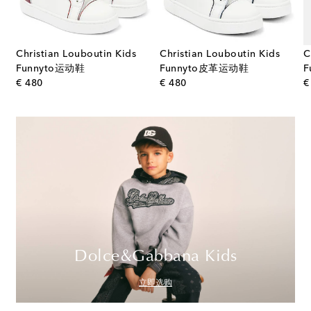
Christian Louboutin Kids
Christian Louboutin Kids
C
Funnyto运动鞋
Funnyto皮革运动鞋
F
original price
original price
€ 480
€ 480
€
Dolce&Gabbana Kids
立即选购