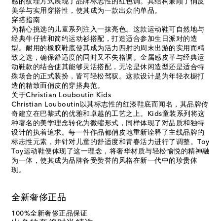
感的纹理方式展现了品牌标志性的红色调。其结构兼顾了俏皮
美学与实用穿搭性，使其成为一款出众的单品。
穿搭指南
为精心挑选的儿童系列注入一抹亮色。这款运动鞋可自然地与
经典牛仔裤和简约运动衫搭配，打造适合参加生日派对的造
型。耐用的橡胶鞋底使其成为活力四射的周末出游的实用而精
致之选，确保舒适度的同时又不失格调。金属感皮革与经典运
动鞋款的结合使其能够灵活搭配，无论是休闲造型还是适合特
殊场合的正式装扮，皆可轻松驾驭。这款设计是为年轻衣橱打
造的精致而俏皮的穿搭典范。
关于Christian Louboutin Kids
Christian Louboutin以其标志性的红漆鞋底而闻名，其品牌传
奇建立在巴黎式的优雅和卓越的工艺之上。Kids童装系列将这
种著名的美学理念转化为微缩形式，同样体现了对品质和独特
设计的执着追求。每一件作品都俏皮地重新诠释了主线品牌的
标志性元素，并针对儿童的舒适度和青春活力进行了调整。Toy
Toy运动鞋便体现了这一理念，将奢华材质与轻松愉悦的精神融
为一体，使其成为品牌备受赞誉的风格在新一代中的珍贵体
现。
全新奢侈正品
100%全新奢侈正品保证