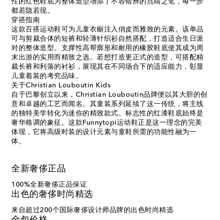
性的红色鞋底为整体造型增添了不容错辨的点睛之笔，每一步
都若隐若现。
穿搭指南
这款百搭运动鞋可为儿童衣橱注入俏皮而雅致的元素。该单品
可与剪裁合体的短裤和轻薄针织衫自然搭配，打造适合生日派
对的整体造型。支撑性高帮廓形和耐用的橡胶鞋底使其成为周
末出游的实用而精致之选。若想打造更正式的造型，可搭配精
裁长裤和利落的衬衫，展现其在不同场合下的适应能力，彰显
儿童着装的考究品味。
关于Christian Louboutin Kids
自于巴黎创立以来，Christian Louboutin品牌便以其大胆的创
意和卓越的工艺而闻名。其童装系列延续了这一传统，将主线
的独特美学转化为迷你的精致款式。标志性的红漆鞋底始终是
奢华格调的象征。这款Funnytopi运动鞋正是这一理念的完美
体现，它将高级时装的设计元素与童鞋所需的功能性融为一
体。
全新奢侈正品
100%全新奢侈正品保证
出色的奢侈时尚精选
来自超过200个国际奢侈设计师品牌的出色时尚精选