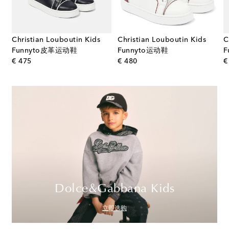
Christian Louboutin Kids
Christian Louboutin Kids
C
Funnyto皮革运动鞋
Funnyto运动鞋
F
original price
original price
€ 475
€ 480
€
Dolce&Gabbana Kids
立即选购