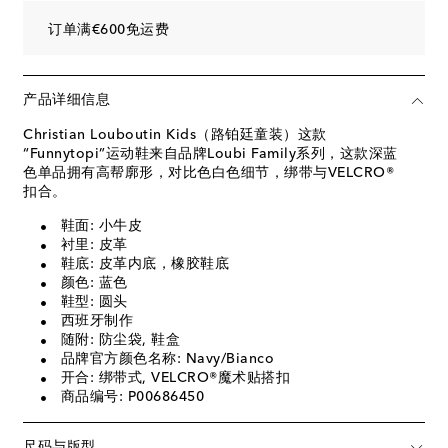
订单满€600免运费
产品详细信息
Christian Louboutin Kids（路铂廷童装）这款
“Funnytopi”运动鞋来自品牌Loubi Family系列，这款深蓝
色单品拥有高帮廓形，对比色白色细节，绑带与VELCRO®
扣合。
鞋面: 小牛皮
衬里: 皮革
鞋底: 皮革内底，橡胶鞋底
颜色: 蓝色
鞋型: 圆头
西班牙制作
随附: 防尘袋, 鞋盒
品牌官方颜色名称: Navy/Bianco
开合: 绑带式, VELCRO®魔术贴搭扣
商品编号: P00686450
尺码与版型