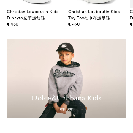
Christian Louboutin Kids
Christian Louboutin Kids
C
Funnyto皮革运动鞋
Toy Toy毛巾布运动鞋
F
original price
original price
€ 480
€ 490
€
Dolce&Gabbana Kids
立即选购