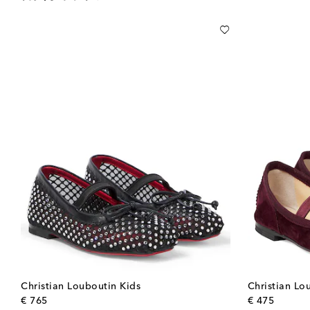
Christian Louboutin Kids
Christian Lo
original price
origina
€ 765
€ 475