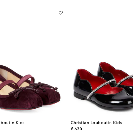
uboutin Kids
Christian Louboutin Kids
l price
original price
€ 630