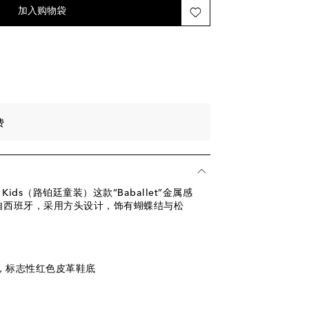
加至心愿单
加入购物袋
。
费
utin Kids（路铂廷童装）这款“Baballet”金属感
自西班牙，采用方头设计，饰有蝴蝶结与松
底，标志性红色皮革鞋底