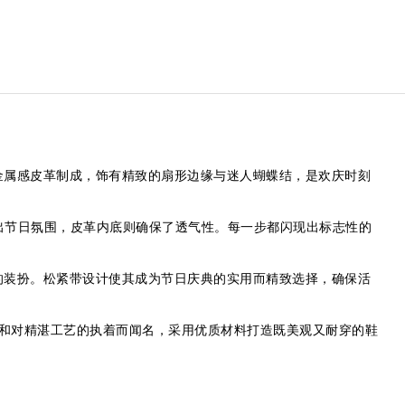
采用亮泽的金属感皮革制成，饰有精致的扇形边缘与迷人蝴蝶结，是欢庆时刻
造出节日氛围，皮革内底则确保了透气性。每一步都闪现出标志性的
的装扮。松紧带设计使其成为节日庆典的实用而精致选择，确保活
的设计和对精湛工艺的执着而闻名，采用优质材料打造既美观又耐穿的鞋
。