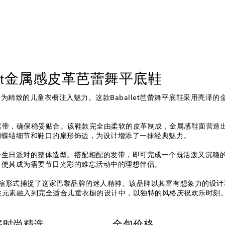
 Baballet金属感皮革芭蕾舞平底鞋
化为童装设计，为精致的儿童衣橱注入魅力。这款Baballet芭蕾舞平底鞋
和松紧带，确保稳妥贴合。该鞋款完全由柔软的皮革制成，金属感鞋面营
蝴蝶结细节和鞋口的扇形饰边，为设计增添了一抹经典魅力。
合生日派对的整体造型。搭配相配的发带，即可完成一个既活泼又沉稳
，使其成为需要节日光彩的难忘活动中的理想伴侣。
童装系列，以微缩形式捕捉了这家巴黎品牌的迷人精神。该品牌以其富有想象力
标志性元素融入到完全适合儿童衣橱的设计中，以独特的风格庆祝欢乐时刻