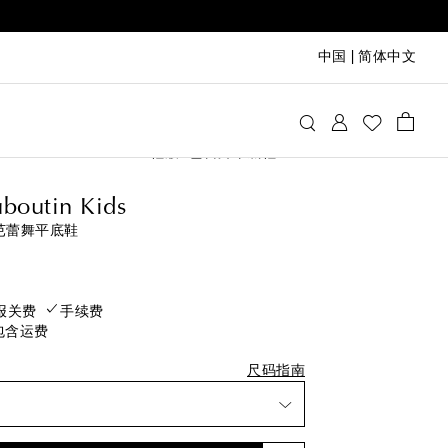
中国
|
简体中文
stian Louboutin Kids
鞋履
芭蕾舞平底鞋
后一件
uboutin Kids
后一件
革芭蕾舞平底鞋
将售罄
rice
将售罄
后一件
报关费
手续费
包含运费
后一件
后一件
尺码指南
加至心愿单
将售罄