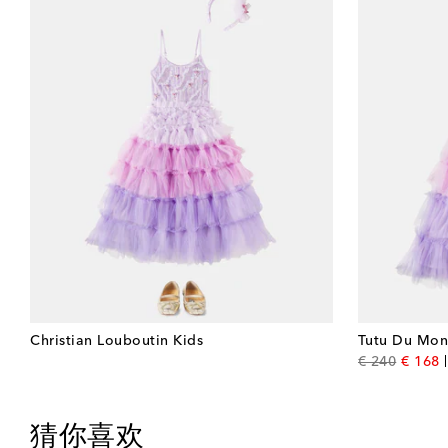
Christian Louboutin Kids
Tutu Du Mo
origina
d
€ 240
€ 168
猜你喜欢