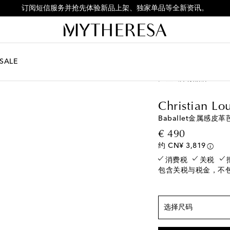
订阅短信服务并抢先体验新品上架、独家单品等全新资讯。
SALE
儿童
所有品牌
Chri
欧洲尺码
EU 26 / CN 26
最
Christian Lo
EU 27 / CN 27
最
Baballet金属感皮
EU 28 / CN 28
即
original p
€ 490
EU 29 / CN 29
即
约 CN¥ 3,819
EU 30 / CN 30
最
消费税
关税
包含关税与税金，不
EU 31 / CN 31
最
EU 32 / CN 32
最
EU 33 / CN 33
添
选择尺码
EU 34 / CN 34
即