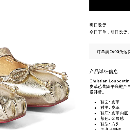
EU 35 / CN 35
添
明日发货
今日下单，明日发货
订单满€600免运
产品详细信息
Christian Loubo
皮革芭蕾舞平底鞋产
紧袢带。
鞋面: 皮革
衬里: 皮革
鞋底: 皮革内
颜色: 金属感
鞋型: 方头
西班牙制作