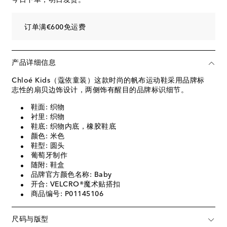
订单满€600免运费
产品详细信息
Chloé Kids（蔻依童装）这款时尚的帆布运动鞋采用品牌标
志性的扇贝边饰设计，两侧饰有醒目的品牌标识细节。
鞋面: 织物
衬里: 织物
鞋底: 织物内底，橡胶鞋底
颜色: 米色
鞋型: 圆头
葡萄牙制作
随附: 鞋盒
品牌官方颜色名称: Baby
开合: VELCRO®魔术贴搭扣
商品编号: P01145106
尺码与版型