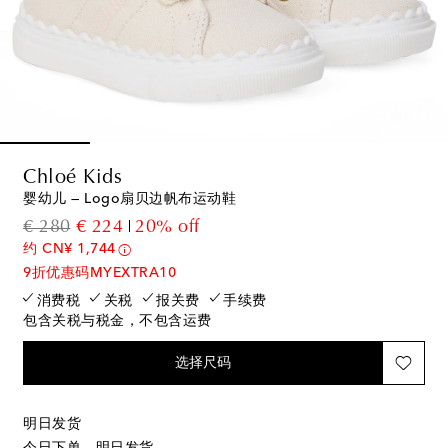
Chloé Kids
婴幼儿 — Logo扇贝边帆布运动鞋
original price
discount price
€ 280
€ 224
20% off
约 CN¥ 1,744
9折优惠码MYEXTRA10
消费税
关税
报关费
手续费
包含关税与税金，不包含运费
选择尺码
明日发货
今日下单，明日发货。