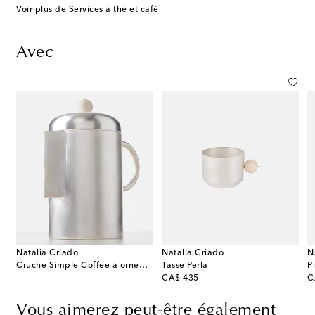
Voir plus de Services à thé et café
Avec
Natalia Criado
Natalia Criado
N
Cruche Simple Coffee à ornements
Tasse Perla
original price
or
CA$ 435
C
Vous aimerez peut-être également