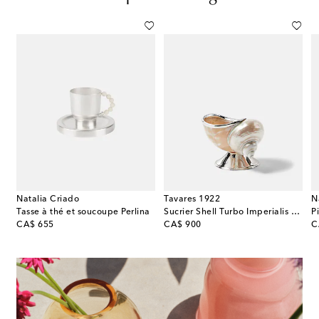
Natalia Criado
Tavares 1922
N
Tasse à thé et soucoupe Perlina
Sucrier Shell Turbo Imperialis Mini en argent sterling et coquillage
original price
original price
or
CA$ 655
CA$ 900
C