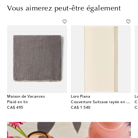
Vous aimerez peut-être également
Maison de Vacances
Loro Piana
L
e
Plaid en lin
Couverture Suitcase rayée en coton et cachemire
original price
original price
or
CA$ 495
CA$ 1 540
C