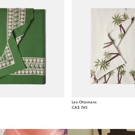
Les-Ottomans
original price
CA$ 745