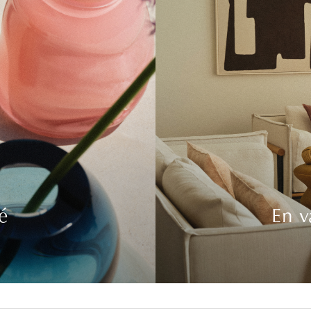
é
En v