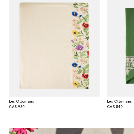
Les-Ottomans
Les-Ottomans
original price
original price
CA$ 930
CA$ 540