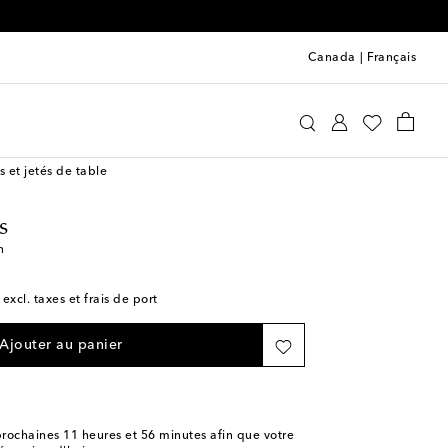
Canada
|
Français
Les-Ottomans
Maison
Table et bar à la maison
 et jetés de table
s
n
 excl. taxes et frais de port
Ajouter au panier
rochaines
11 heures et 56 minutes
afin que votre