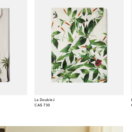
La DoubleJ
original price
CA$ 730