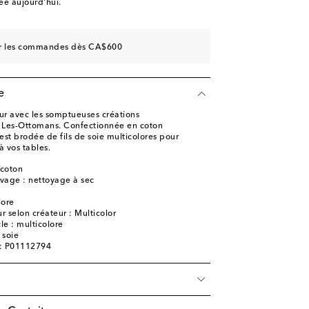
e aujourd'hui.
sur les commandes dès CA$600
e
eur avec les somptueuses créations
e Les-Ottomans. Confectionnée en coton
st brodée de fils de soie multicolores pour
à vos tables.
 coton
avage : nettoyage à sec
e
lore
 selon créateur : Multicolor
cle : multicolore
 soie
e: P01112794