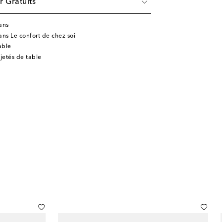
r Gratuits
ans
ns Le confort de chez soi
able
jetés de table