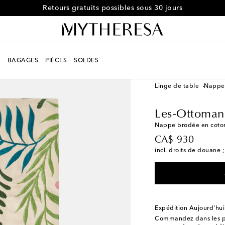
Retours gratuits possibles sous 30 jours
R
BAGAGES
PIÈCES
SOLDES
LIFESTYLE
Créateurs
Linge de table
Nappes
Les-Ottoman
Nappe brodée en coto
original price
CA$ 930
incl. droits de douane ;
Expédition Aujourd'hui
Commandez dans les p