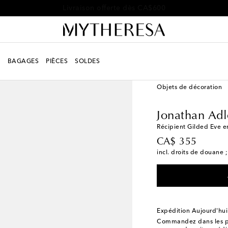
Livraison offerte dès CA$600
R
BAGAGES
PIÈCES
SOLDES
LIFESTYLE
Créateurs
Objets de décoration
Jonathan Adl
Récipient Gilded Eve e
original price
CA$ 355
incl. droits de douane ;
Expédition Aujourd'hui
Commandez dans les p