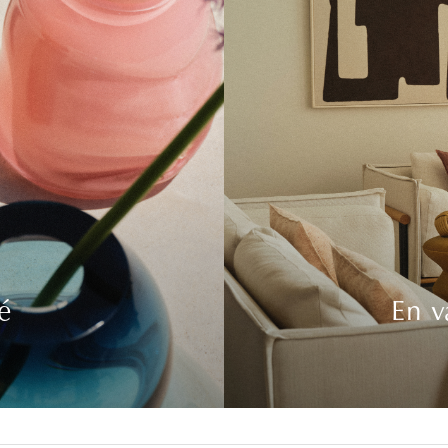
é
En v