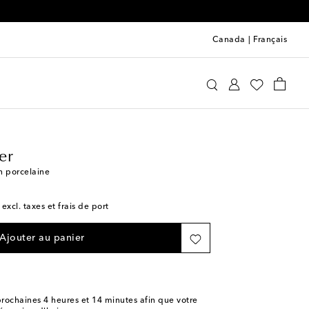
Canada
|
Français
Jonathan Adler
Maison
Décoration
er
n porcelaine
 excl. taxes et frais de port
Ajouter au panier
rochaines
4 heures et 14 minutes
afin que votre