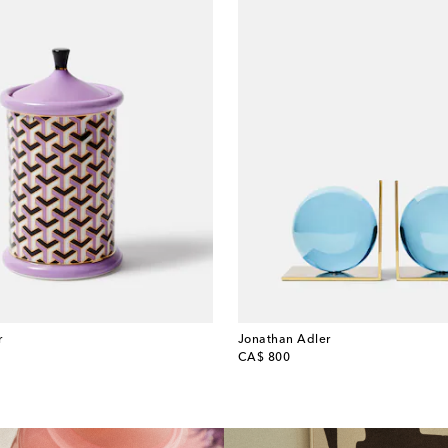
r
Jonathan Adler
original price
CA$ 800