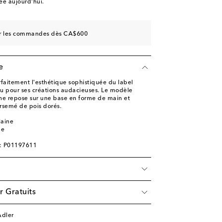
e aujourd'hui.
sur les commandes dès CA$600
e
arfaitement l'esthétique sophistiquée du label
u pour ses créations audacieuses. Le modèle
ne repose sur une base en forme de main et
rsemé de pois dorés.
laine
ne
e: P01197611
r Gratuits
Adler