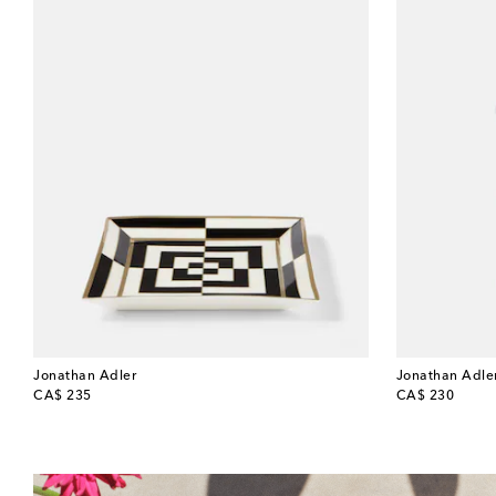
Jonathan Adler
Jonathan Adle
original price
original price
CA$ 235
CA$ 230