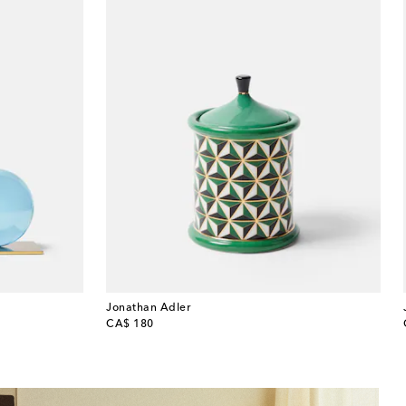
Jonathan Adler
original price
CA$ 180