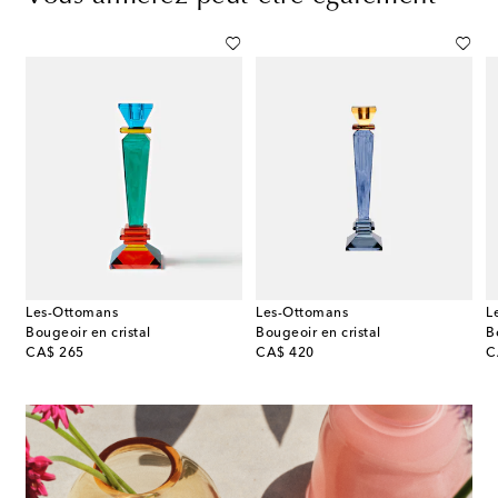
Les-Ottomans
Les-Ottomans
L
ue
Bougeoir en cristal
Bougeoir en cristal
B
original price
original price
or
CA$ 265
CA$ 420
C