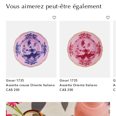
Vous aimerez peut-être également
Ginori 1735
Ginori 1735
G
ster & Scallops en faïence
Assiette creuse Oriente Italiano
Assiette Oriente Italiano
original price
original price
or
CA$ 200
CA$ 200
C