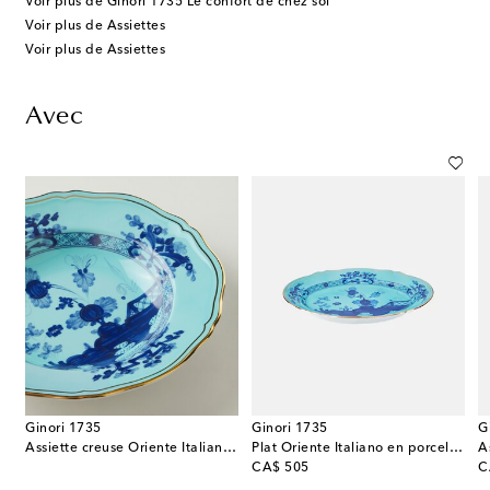
Voir plus de Ginori 1735 Le confort de chez soi
Voir plus de Assiettes
Voir plus de Assiettes
Avec
Ginori 1735
Ginori 1735
G
ntation Corona en porcelaine
Assiette creuse Oriente Italiano en porcelaine
Plat Oriente Italiano en porcelaine
original price
or
CA$ 505
C