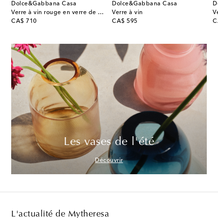
Dolce&Gabbana Casa
Dolce&Gabbana Casa
D
Verre à vin rouge en verre de Murano
Verre à vin
original price
original price
or
CA$ 710
CA$ 595
C
Les vases de l'été
Découvrir
L'actualité de Mytheresa