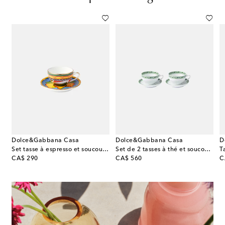
Dolce&Gabbana Casa
Dolce&Gabbana Casa
D
xpresso Wildbird Blu avec soucoupes
Set tasse à espresso et soucoupe en porcelaine
Set de 2 tasses à thé et soucoupes Majolica
T
original price
original price
or
CA$ 290
CA$ 560
C