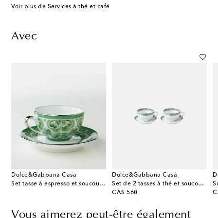
Voir plus de Services à thé et café
Avec
Dolce&Gabbana Casa
Dolce&Gabbana Casa
D
Set tasse à espresso et soucoupe Majolica
Set de 2 tasses à thé et soucoupes Majolica
S
original price
or
CA$ 560
C
Vous aimerez peut-être également