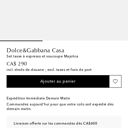
Dolce&Gabbana Casa
Set tasse à espresso et soucoupe Majolica
original price
CA$ 290
incl. droits de douane ; excl. taxes et frais de port
Ajouter au panier
Expédition Immédiate Demain Matin
Commandez aujourd’hui pour que votre colis soit expédié dès
demain matin.
Livraison offerte sur les commandes dès CA$600