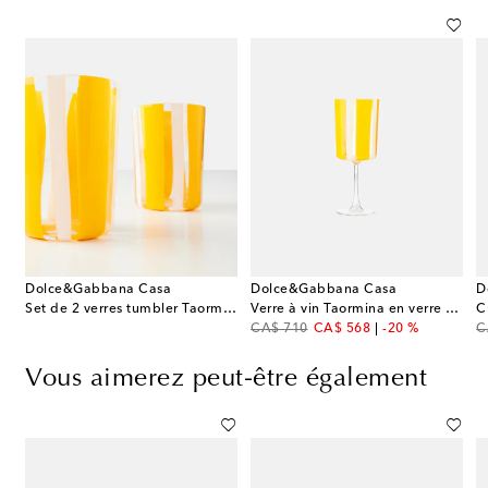
Dolce&Gabbana Casa
Dolce&Gabbana Casa
D
Set de 2 verres tumbler Taormina rayés
Verre à vin Taormina en verre de Murano
C
original price
discount price
or
CA$ 710
CA$ 568
-20 %
C
Vous aimerez peut-être également