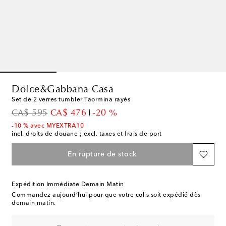
Dolce&Gabbana Casa
Set de 2 verres tumbler Taormina rayés
original price
discount price
CA$ 595
CA$ 476
-20 %
-10 % avec MYEXTRA10
incl. droits de douane ; excl. taxes et frais de port
En rupture de stock
Expédition Immédiate Demain Matin
Commandez aujourd’hui pour que votre colis soit expédié dès
demain matin.