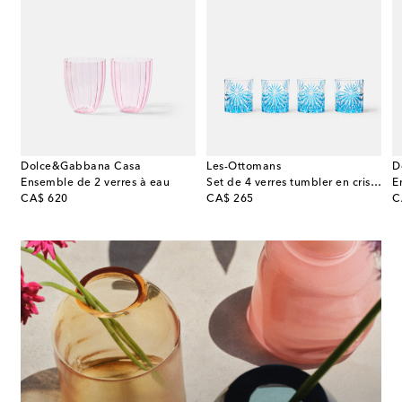
Dolce&Gabbana Casa
Les-Ottomans
D
Ensemble de 2 verres à eau
Set de 4 verres tumbler en cristal
E
original price
original price
or
CA$ 620
CA$ 265
C